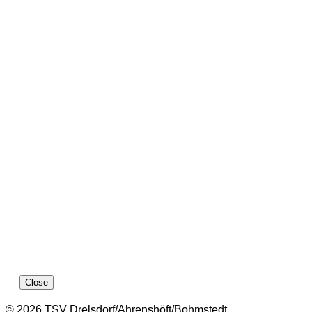
Close
© 2026 TSV Drelsdorf/Ahrenshöft/Bohmstedt