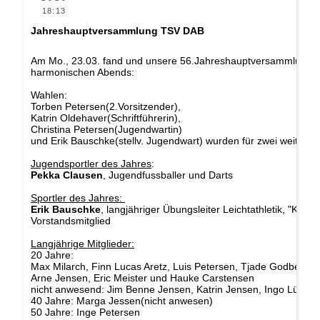
18:13
Jahreshauptversammlung TSV DAB
Am Mo., 23.03. fand und unsere 56.Jahreshauptversammlung, hie
harmonischen Abends:
Wahlen:
Torben Petersen(2.Vorsitzender),
Katrin Oldehaver(Schriftführerin),
Christina Petersen(Jugendwartin)
und Erik Bauschke(stellv. Jugendwart) wurden für zwei weitere
Jugendsportler des Jahres
:
Pekka Clausen
, Jugendfussballer und Darts
Sportler des Jahres:
Erik Bauschke
, langjähriger Übungsleiter Leichtathletik, "Küch
Vorstandsmitglied
Langjährige Mitglieder:
20 Jahre:
Max Milarch, Finn Lucas Aretz, Luis Petersen, Tjade Godbersen
Arne Jensen, Eric Meister und Hauke Carstensen
nicht anwesend: Jim Benne Jensen, Katrin Jensen, Ingo Lübke
40 Jahre: Marga Jessen(nicht anwesen)
50 Jahre: Inge Petersen