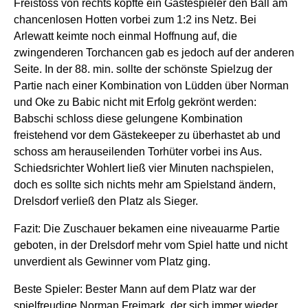
Freistoss von rechts köpfte ein Gästespieler den Ball am
chancenlosen Hotten vorbei zum 1:2 ins Netz. Bei
Arlewatt keimte noch einmal Hoffnung auf, die
zwingenderen Torchancen gab es jedoch auf der anderen
Seite. In der 88. min. sollte der schönste Spielzug der
Partie nach einer Kombination von Lüdden über Norman
und Oke zu Babic nicht mit Erfolg gekrönt werden:
Babschi schloss diese gelungene Kombination
freistehend vor dem Gästekeeper zu überhastet ab und
schoss am herauseilenden Torhüter vorbei ins Aus.
Schiedsrichter Wohlert ließ vier Minuten nachspielen,
doch es sollte sich nichts mehr am Spielstand ändern,
Drelsdorf verließ den Platz als Sieger.
Fazit: Die Zuschauer bekamen eine niveauarme Partie
geboten, in der Drelsdorf mehr vom Spiel hatte und nicht
unverdient als Gewinner vom Platz ging.
Beste Spieler: Bester Mann auf dem Platz war der
spielfreudige Norman Freimark, der sich immer wieder