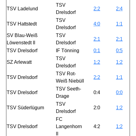
TSV
TSV Ladelund
2:2
2:4
Drelsdorf
TSV
TSV Hattstedt
4:0
1:1
Drelsdorf
SV Blau-Weiß
TSV
2:1
2:1
Löwenstedt II
Drelsdorf
TSV Drelsdorf
IF Tönning
0:1
0:5
TSV
SZ Arlewatt
1:2
1:2
Drelsdorf
TSV Rot-
TSV Drelsdorf
2:2
1:1
Weiß Niebüll
TSV Seeth-
TSV Drelsdorf
0:4
0:0
Drage
TSV
TSV Süderlügum
2:0
1:2
Drelsdorf
FC
TSV Drelsdorf
Langenhorn
4:2
1:2
II