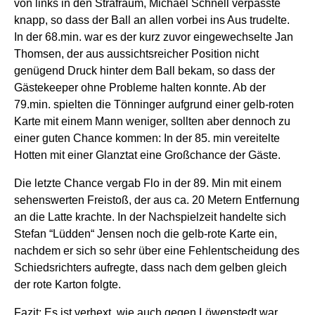
von links in den Strafraum, Michael Schnell verpasste
knapp, so dass der Ball an allen vorbei ins Aus trudelte.
In der 68.min. war es der kurz zuvor eingewechselte Jan
Thomsen, der aus aussichtsreicher Position nicht
genügend Druck hinter dem Ball bekam, so dass der
Gästekeeper ohne Probleme halten konnte. Ab der
79.min. spielten die Tönninger aufgrund einer gelb-roten
Karte mit einem Mann weniger, sollten aber dennoch zu
einer guten Chance kommen: In der 85. min vereitelte
Hotten mit einer Glanztat eine Großchance der Gäste.
Die letzte Chance vergab Flo in der 89. Min mit einem
sehenswerten Freistoß, der aus ca. 20 Metern Entfernung
an die Latte krachte. In der Nachspielzeit handelte sich
Stefan “Lüdden“ Jensen noch die gelb-rote Karte ein,
nachdem er sich so sehr über eine Fehlentscheidung des
Schiedsrichters aufregte, dass nach dem gelben gleich
der rote Karton folgte.
Fazit: Es ist verhext, wie auch gegen Löwenstedt war