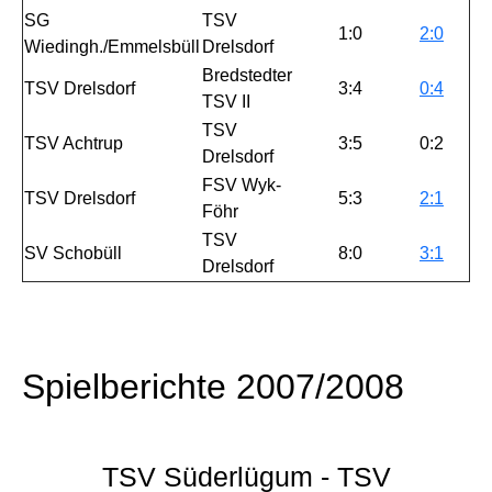
SG
TSV
1:0
2:0
Wiedingh./Emmelsbüll
Drelsdorf
Bredstedter
TSV Drelsdorf
3:4
0:4
TSV II
TSV
TSV Achtrup
3:5
0:2
Drelsdorf
FSV Wyk-
TSV Drelsdorf
5:3
2:1
Föhr
TSV
SV Schobüll
8:0
3:1
Drelsdorf
Spielberichte 2007/2008
TSV Süderlügum - TSV