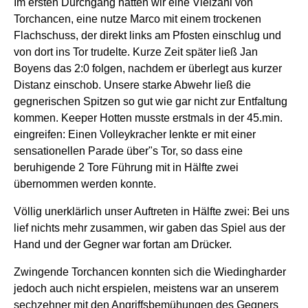
Im ersten Durchgang hatten wir eine Vielzahl von
Torchancen, eine nutze Marco mit einem trockenen
Flachschuss, der direkt links am Pfosten einschlug und
von dort ins Tor trudelte. Kurze Zeit später ließ Jan
Boyens das 2:0 folgen, nachdem er überlegt aus kurzer
Distanz einschob. Unsere starke Abwehr ließ die
gegnerischen Spitzen so gut wie gar nicht zur Entfaltung
kommen. Keeper Hotten musste erstmals in der 45.min.
eingreifen: Einen Volleykracher lenkte er mit einer
sensationellen Parade über"s Tor, so dass eine
beruhigende 2 Tore Führung mit in Hälfte zwei
übernommen werden konnte.
Völlig unerklärlich unser Auftreten in Hälfte zwei: Bei uns
lief nichts mehr zusammen, wir gaben das Spiel aus der
Hand und der Gegner war fortan am Drücker.
Zwingende Torchancen konnten sich die Wiedingharder
jedoch auch nicht erspielen, meistens war an unserem
sechzehner mit den Angriffsbemühungen des Gegners