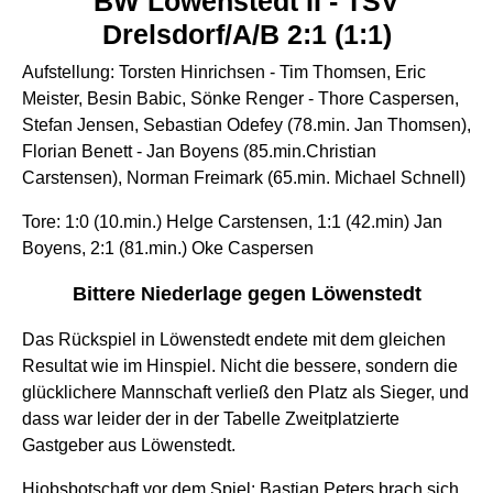
BW Löwenstedt II - TSV
Drelsdorf/A/B 2:1 (1:1)
Aufstellung: Torsten Hinrichsen - Tim Thomsen, Eric
Meister, Besin Babic, Sönke Renger - Thore Caspersen,
Stefan Jensen, Sebastian Odefey (78.min. Jan Thomsen),
Florian Benett - Jan Boyens (85.min.Christian
Carstensen), Norman Freimark (65.min. Michael Schnell)
Tore: 1:0 (10.min.) Helge Carstensen, 1:1 (42.min) Jan
Boyens, 2:1 (81.min.) Oke Caspersen
Bittere Niederlage gegen Löwenstedt
Das Rückspiel in Löwenstedt endete mit dem gleichen
Resultat wie im Hinspiel. Nicht die bessere, sondern die
glücklichere Mannschaft verließ den Platz als Sieger, und
dass war leider der in der Tabelle Zweitplatzierte
Gastgeber aus Löwenstedt.
Hiobsbotschaft vor dem Spiel: Bastian Peters brach sich