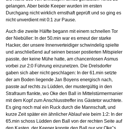
gelangen. Aber beide Keeper wurden im ersten
Durchgang nicht wirklich ernsthaft geprüft und so ging es
nicht unverdient mit 0:1 zur Pause.
Auch die zweite Hälfte begann mit einem schnellen Tor
der Niebüller: In der 50.min war es erneut der starke
Hacker, der unsere Innenverteidiger schwindelig spielte
und anschließend auf seinen besser postierten Mitspieler
passte, der keine Mühe hatte, am chancenlosen Asmus
vorbei zur 2:0 Führung einzunetzen. Die Drelsdorfer
gaben sich aber nicht geschlagen: In der 61.min setzte
der am Boden liegende Jan Boyens energisch nach,
passte auf rechts zu Lüdden, der mustergültig in den
Strafraum flankte, wo Oke den Ball in Mittelstürmermanier
mit dem Kopf zum Anschlusstreffer ins Gästetor wuchtete.
Es ging noch mal ein Ruck durch die Mannschaft, und
kurze Zeit später ein ähnlicher Ablauf wie beim 1:2: In der
65.min schoss Lüdden den Ball von der rechten Seite auf
den Kasten, der Keeper konnte den Ball nur vor Oke"s