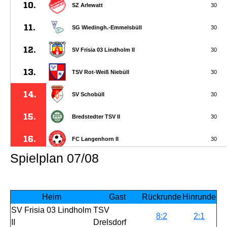
Spielplan 07/08
Heim
Gast
Rückrunde
Hinrunde
SV Frisia 03 Lindholm
TSV
8:2
2:1
II
Drelsdorf