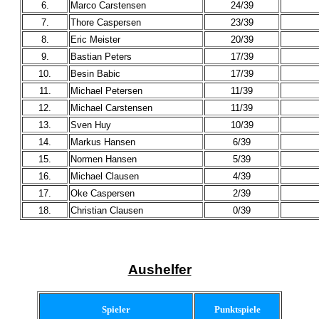
6.
Marco Carstensen
24/39
7.
Thore Caspersen
23/39
8.
Eric Meister
20/39
9.
Bastian Peters
17/39
10.
Besin Babic
17/39
11.
Michael Petersen
11/39
12.
Michael Carstensen
11/39
13.
Sven Huy
10/39
14.
Markus Hansen
6/39
15.
Normen Hansen
5/39
16.
Michael Clausen
4/39
17.
Oke Caspersen
2/39
18.
Christian Clausen
0/39
Aushelfer
Spieler
Punktspiele