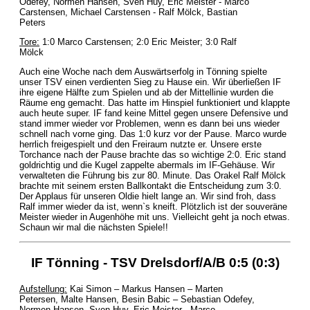
Odefey, Normen Hansen, Sven Huy, Eric Meister - Marco
Carstensen, Michael Carstensen - Ralf Mölck, Bastian
Peters
Tore:
1:0 Marco Carstensen; 2:0 Eric Meister; 3:0 Ralf
Mölck
Auch eine Woche nach dem Auswärtserfolg in Tönning spielte
unser TSV einen verdienten Sieg zu Hause ein. Wir überließen IF
ihre eigene Hälfte zum Spielen und ab der Mittellinie wurden die
Räume eng gemacht. Das hatte im Hinspiel funktioniert und klappte
auch heute super. IF fand keine Mittel gegen unsere Defensive und
stand immer wieder vor Problemen, wenn es dann bei uns wieder
schnell nach vorne ging. Das 1:0 kurz vor der Pause. Marco wurde
herrlich freigespielt und den Freiraum nutzte er. Unsere erste
Torchance nach der Pause brachte das so wichtige 2:0. Eric stand
goldrichtig und die Kugel zappelte abermals im IF-Gehäuse. Wir
verwalteten die Führung bis zur 80. Minute. Das Orakel Ralf Mölck
brachte mit seinem ersten Ballkontakt die Entscheidung zum 3:0.
Der Applaus für unseren Oldie hielt lange an. Wir sind froh, dass
Ralf immer wieder da ist, wenn`s kneift. Plötzlich ist der souveräne
Meister wieder in Augenhöhe mit uns. Vielleicht geht ja noch etwas.
Schaun wir mal die nächsten Spiele!!
IF Tönning - TSV Drelsdorf/A/B 0:5 (0:3)
Aufstellung:
Kai Simon – Markus Hansen – Marten
Petersen, Malte Hansen, Besin Babic – Sebastian Odefey,
Normen Hansen, Sven Huy, Eric Meister - Marco