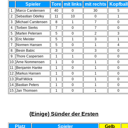
Spieler
Tore
mit links
mit rechts
Kopfball
1.
Marco Carstensen
40
0
30
5
2.
Sebastian Odefey
11
10
0
1
3.
Michael Carstensen
8
1
7
0
4.
Torben Sierks
7
0
7
0
5.
Marten Petersen
5
0
2
3
6.
Eric Meister
5
1
3
1
7.
Normen Hansen
5
0
1
4
8.
Besin Babic
3
0
3
0
9.
Thore Caspersen
1
1
0
0
10.
Arne Nommensen
1
0
1
0
11.
Benjamin Hanke
1
0
1
0
12.
Markus Hansen
1
0
1
0
13.
Ralf Mölck
1
0
1
0
14.
Bastian Peters
1
0
1
0
15.
Jan Thomsen
1
0
1
0
(Einige) Sünder der Ersten
Platz
Spieler
Gelb