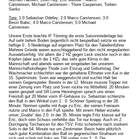
Carstensen, Michael Carstensen - Thore Caspersen, Torben
Sierks
Tore:
1:0 Sebastian Odefey; 2:0 Marco Carstensen; 3:0
Besin Babic; 4:0 Marco Carstensen; 5:0 Michael
Carstensen
Unsere Erste brachte IF Tönning die erste Saisonniederlage bei.
Auf sehr tiefem Boden (eigentlich nicht bespielbar) setzte es eine
heftige 0 : 5 Niederlage auf eigenem Platz für den Tabellenführer.
Mehrere Gründe waren ausschlaggebend für den nicht eingeplanten
Auswärtserfolg. Vor allem die 2 HZ gegen Leck steckte noch in den
Köpfen (aber auch die 1 HZ), das sehr gute Klima in der
Mannschaft und abends waren wir eingeladen bei unserem
Mannschaftskollegen Thode zum Einzug und Geburtstag. Der
Wachmacher schlechthin war der gehaltene Elfmeter von Kai in der
15. Spielminute. Sven war weggerutscht und suchte Halt bei
seinem Gegenspieler. Bereits in der 12. Minute musste Topper mit
einer Zerrung vom Platz und Sven rückte ins Mittelfeld. 20 Minuten
waren gespielt und SR Lorne Henningsen sprach uns einen
Freistoß gut 20 Meter vorm IF-Gehäuse zu. Sebastian schlenzte
den Ball in den Winkel zum 1 : 0. Schöner Spielzug in der 28.
Minute: Normen spielte mit Auge zu Eric, der seinen Freiraum
nutzte und Marco in den Fuß spielte. Mit einem Heber erzielte
unser „Goalie“ das 2:0. In der 35. Minute legte Fritz klasse auf für
Eric, doch sein Schuss verfehlte das Tor nur knapp. Auch im 2.
Durchgang Torchancen für den TSV. Fritz scheiterte nach starkem
Solo in der 54. Minute nur um Zentimeter. Besin hatte plötzlich
nach guter Kombination den Ball im gegnerischen Strafraum vor
sich und schob mit links am TW vorbei zum 3 : 0. Die