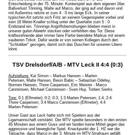
Entscheidung in der 75. Minute: Konterspiel aus dem eigenen 16er.
Ballverlust Tönning, Malte auf Marco, der ging auf und davon und
mit Außenriss netzte er zum 4 : 0 ins lange Eck. In seiner
typischen Art setzte sich Fritz an seinem Gegenspieler vorbei und
sein 18 Meter-Knaller schlug unter der Querlatte zum 5 : 0
Endstand ein. Tönnings Angriffsbemühungen blieben meist in
unserer guten Abwehr stecken oder verfehlten das Tor. Diese
kräftezehrende aber immer faire Partie beendete Markus mit einem
sauberen Trikot. Dafür wurde er von seinen Kollegen durch den
"Schlubber" gezogen, damit sich das Duschen für unseren Libero
lohnt.
TSV Drelsdorf/A/B - MTV Leck II 4:4 (0:3)
Aufstellung:
Kai Simon – Markus Hansen – Marten
Petersen, Malte Hansen, Besin Babic – Sebastian Odefey,
Normen Hansen, Thore Caspersen, Eric Meister - Marco
Carstensen, Michael Carstensen - Sven Huy, Torben Sierks
Tore:
0:1 (Elfmeter); 0:2; 0:3; 1:3 Marten Petersen; 1:4; 2:4
Thore Caspersen; 3:4 Marco Carstensen (Elfmeter); 4:4
Marten Petersen
Unser Gast aus Leck hatte sich mit Spielern aus der
Ligamannschaft verstärkt. Der MTV spielte besonders in den ersten
45 Minuten aus einem Guss und wir fanden keine Mittel gegen das
aggressive und bewegliche Spiel. Knackpunkt der 1. HZ war die
Tatsache, dass Marco in der 3. Minute im MTV-Strafraum gefällt