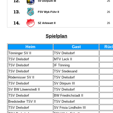
Spielplan
Heim
Gast
Rüc
Tönninger SV II
TSV Drelsdorf
TSV Drelsdorf
MTV Leck II
TSV Drelsdorf
IF Tönning
TSV Drelsdorf
TSV Stedesand
Rödemisser SV II
TSV Drelsdorf
TSV Drelsdorf
SV Dörpum III
SV BW Löwenstedt II
TSV Drelsdorf
TSV Drelsdorf
BW Friedrichstadt II
Bredstedter TSV II
TSV Drelsdorf
TSV Drelsdorf
SV Frisia Lindholm III