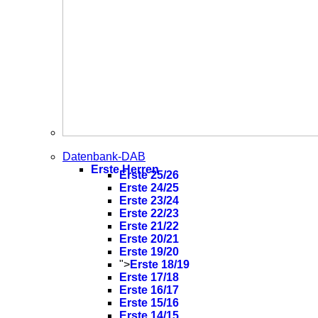
Datenbank-DAB
Erste Herren
Erste 25/26
Erste 24/25
Erste 23/24
Erste 22/23
Erste 21/22
Erste 20/21
Erste 19/20
">
Erste 18/19
Erste 17/18
Erste 16/17
Erste 15/16
Erste 14/15