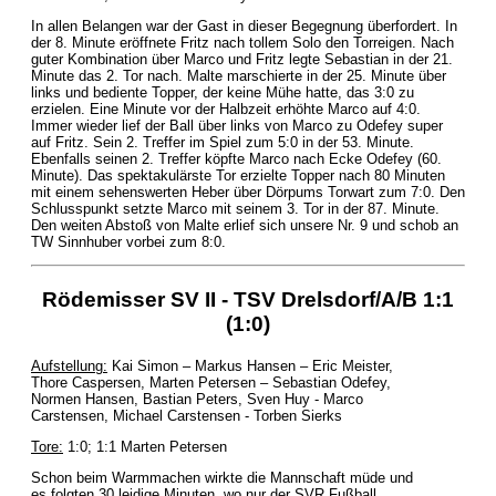
In allen Belangen war der Gast in dieser Begegnung überfordert. In
der 8. Minute eröffnete Fritz nach tollem Solo den Torreigen. Nach
guter Kombination über Marco und Fritz legte Sebastian in der 21.
Minute das 2. Tor nach. Malte marschierte in der 25. Minute über
links und bediente Topper, der keine Mühe hatte, das 3:0 zu
erzielen. Eine Minute vor der Halbzeit erhöhte Marco auf 4:0.
Immer wieder lief der Ball über links von Marco zu Odefey super
auf Fritz. Sein 2. Treffer im Spiel zum 5:0 in der 53. Minute.
Ebenfalls seinen 2. Treffer köpfte Marco nach Ecke Odefey (60.
Minute). Das spektakulärste Tor erzielte Topper nach 80 Minuten
mit einem sehenswerten Heber über Dörpums Torwart zum 7:0. Den
Schlusspunkt setzte Marco mit seinem 3. Tor in der 87. Minute.
Den weiten Abstoß von Malte erlief sich unsere Nr. 9 und schob an
TW Sinnhuber vorbei zum 8:0.
Rödemisser SV II - TSV Drelsdorf/A/B 1:1
(1:0)
Aufstellung:
Kai Simon – Markus Hansen – Eric Meister,
Thore Caspersen, Marten Petersen – Sebastian Odefey,
Normen Hansen, Bastian Peters, Sven Huy - Marco
Carstensen, Michael Carstensen - Torben Sierks
Tore:
1:0; 1:1 Marten Petersen
Schon beim Warmmachen wirkte die Mannschaft müde und
es folgten 30 leidige Minuten, wo nur der SVR Fußball