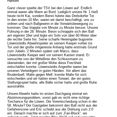
Hansen
Ganz clever spielte der TSV bei den Löwen auf. Endlich
einmal waren alle Mann an Bord. Lediglich unsere Nr. 1 hieß
heute nicht Kai, sondern Benni hütete das Drelsdorfer Tor.
In den ersten 10 Min. waren wir damit beschäftigt, uns zu
ordnen und nach Ballgewinn in die Vorwärtsbewegung zu
kommen. Das klappte von Minute zu Minute besser. Unsere
Führung in der 28. Minute: Besin schnappte sich den Ball
am eigenen 16er und legte ein Solo von über 60 Meter über
die rechte Seite hin. Seine scharfe Hereingabe bugsierte
Löwenstedts Abwehrspieler an seinem Keeper vorbei ins
Tor und der große mitgereiste Anhang hatte erstmals Grund
zum Jubeln. 2 Minuten später sah Marco, dass
Löwenstedts Keeper weit vor seinem Kasten stand. Er
versuchte von der Mittellinie den Schlussmann zu
überwinden, der mit großer Mühe diese Frechheit
entschärfen konnte. Löwenstedts Angreifer waren bei
unseren Verteidigern in guten Händen. Vor allem das
Bruderduell, Malte gegen Melf, konnte Malte für sich
entscheiden und wir hatten einen Torwart, der ein gutes
Stellungsspiel hatte, alle Bälle sicher hatte und große Ruhe
ausstrahlte.
Unsere Abwehr hatte im ersten Durchgang einmal ein
Abstimmungsproblem, sonst gab es nicht eine richtige
Torchance für die Löwen. Die Vorentscheidung schon in der
58. Minute? Der Gastgeber bekommt den Ball nicht aus der
Gefahrenzone und Eric schiebt aus der Drehung zum 2:0
ein. Danach machte er sich auf zum „Fan-Block“, wo