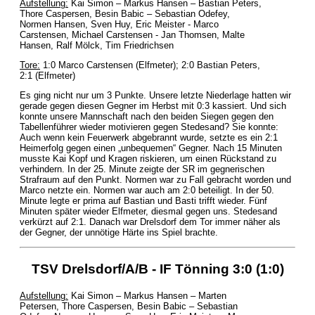
Aufstellung:
Kai Simon – Markus Hansen – Bastian Peters,
Thore Caspersen, Besin Babic – Sebastian Odefey,
Normen Hansen, Sven Huy, Eric Meister - Marco
Carstensen, Michael Carstensen - Jan Thomsen, Malte
Hansen, Ralf Mölck, Tim Friedrichsen
Tore:
1:0 Marco Carstensen (Elfmeter); 2:0 Bastian Peters,
2:1 (Elfmeter)
Es ging nicht nur um 3 Punkte. Unsere letzte Niederlage hatten wir
gerade gegen diesen Gegner im Herbst mit 0:3 kassiert. Und sich
konnte unsere Mannschaft nach den beiden Siegen gegen den
Tabellenführer wieder motivieren gegen Stedesand? Sie konnte:
Auch wenn kein Feuerwerk abgebrannt wurde, setzte es ein 2:1
Heimerfolg gegen einen „unbequemen“ Gegner. Nach 15 Minuten
musste Kai Kopf und Kragen riskieren, um einen Rückstand zu
verhindern. In der 25. Minute zeigte der SR im gegnerischen
Strafraum auf den Punkt. Normen war zu Fall gebracht worden und
Marco netzte ein. Normen war auch am 2:0 beteiligt. In der 50.
Minute legte er prima auf Bastian und Basti trifft wieder. Fünf
Minuten später wieder Elfmeter, diesmal gegen uns. Stedesand
verkürzt auf 2:1. Danach war Drelsdorf dem Tor immer näher als
der Gegner, der unnötige Härte ins Spiel brachte.
TSV Drelsdorf/A/B - IF Tönning 3:0 (1:0)
Aufstellung:
Kai Simon – Markus Hansen – Marten
Petersen, Thore Caspersen, Besin Babic – Sebastian