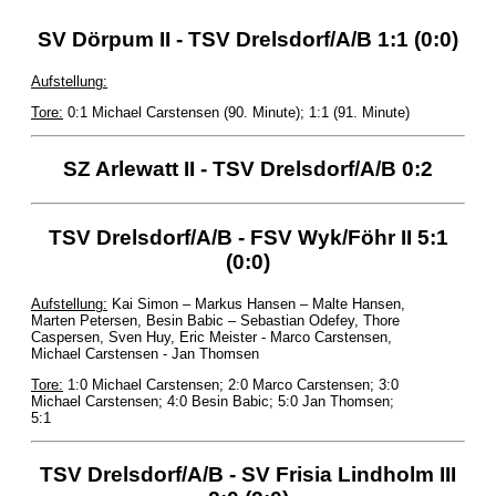
SV Dörpum II - TSV Drelsdorf/A/B 1:1 (0:0)
Aufstellung:
Tore:
0:1 Michael Carstensen (90. Minute); 1:1 (91. Minute)
SZ Arlewatt II - TSV Drelsdorf/A/B 0:2
TSV Drelsdorf/A/B - FSV Wyk/Föhr II 5:1
(0:0)
Aufstellung:
Kai Simon – Markus Hansen – Malte Hansen,
Marten Petersen, Besin Babic – Sebastian Odefey, Thore
Caspersen, Sven Huy, Eric Meister - Marco Carstensen,
Michael Carstensen - Jan Thomsen
Tore:
1:0 Michael Carstensen; 2:0 Marco Carstensen; 3:0
Michael Carstensen; 4:0 Besin Babic; 5:0 Jan Thomsen;
5:1
TSV Drelsdorf/A/B - SV Frisia Lindholm III