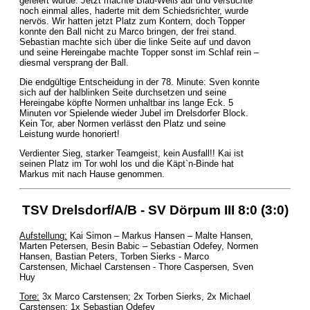
gefeiert wurde. Jetzt machte Blau-Weiß auf und versuchte
noch einmal alles, haderte mit dem Schiedsrichter, wurde
nervös. Wir hatten jetzt Platz zum Kontern, doch Topper
konnte den Ball nicht zu Marco bringen, der frei stand.
Sebastian machte sich über die linke Seite auf und davon
und seine Hereingabe machte Topper sonst im Schlaf rein –
diesmal versprang der Ball.
Die endgültige Entscheidung in der 78. Minute: Sven konnte
sich auf der halblinken Seite durchsetzen und seine
Hereingabe köpfte Normen unhaltbar ins lange Eck. 5
Minuten vor Spielende wieder Jubel im Drelsdorfer Block.
Kein Tor, aber Normen verlässt den Platz und seine
Leistung wurde honoriert!
Verdienter Sieg, starker Teamgeist, kein Ausfall!! Kai ist
seinen Platz im Tor wohl los und die Käpt`n-Binde hat
Markus mit nach Hause genommen.
TSV Drelsdorf/A/B - SV Dörpum III 8:0 (3:0)
Aufstellung:
Kai Simon – Markus Hansen – Malte Hansen,
Marten Petersen, Besin Babic – Sebastian Odefey, Normen
Hansen, Bastian Peters, Torben Sierks - Marco
Carstensen, Michael Carstensen - Thore Caspersen, Sven
Huy
Tore:
3x Marco Carstensen; 2x Torben Sierks, 2x Michael
Carstensen; 1x Sebastian Odefey