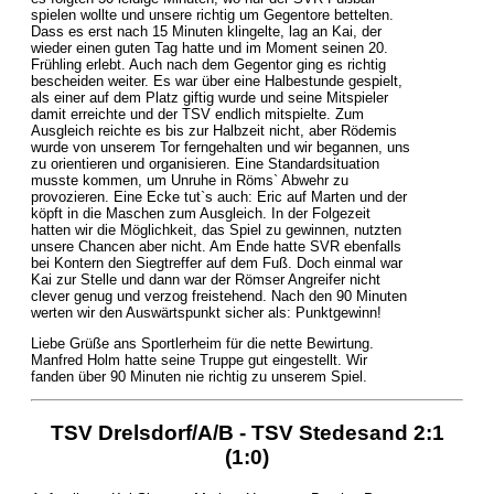
spielen wollte und unsere richtig um Gegentore bettelten.
Dass es erst nach 15 Minuten klingelte, lag an Kai, der
wieder einen guten Tag hatte und im Moment seinen 20.
Frühling erlebt. Auch nach dem Gegentor ging es richtig
bescheiden weiter. Es war über eine Halbestunde gespielt,
als einer auf dem Platz giftig wurde und seine Mitspieler
damit erreichte und der TSV endlich mitspielte. Zum
Ausgleich reichte es bis zur Halbzeit nicht, aber Rödemis
wurde von unserem Tor ferngehalten und wir begannen, uns
zu orientieren und organisieren. Eine Standardsituation
musste kommen, um Unruhe in Röms` Abwehr zu
provozieren. Eine Ecke tut`s auch: Eric auf Marten und der
köpft in die Maschen zum Ausgleich. In der Folgezeit
hatten wir die Möglichkeit, das Spiel zu gewinnen, nutzten
unsere Chancen aber nicht. Am Ende hatte SVR ebenfalls
bei Kontern den Siegtreffer auf dem Fuß. Doch einmal war
Kai zur Stelle und dann war der Römser Angreifer nicht
clever genug und verzog freistehend. Nach den 90 Minuten
werten wir den Auswärtspunkt sicher als: Punktgewinn!
Liebe Grüße ans Sportlerheim für die nette Bewirtung.
Manfred Holm hatte seine Truppe gut eingestellt. Wir
fanden über 90 Minuten nie richtig zu unserem Spiel.
TSV Drelsdorf/A/B - TSV Stedesand 2:1
(1:0)