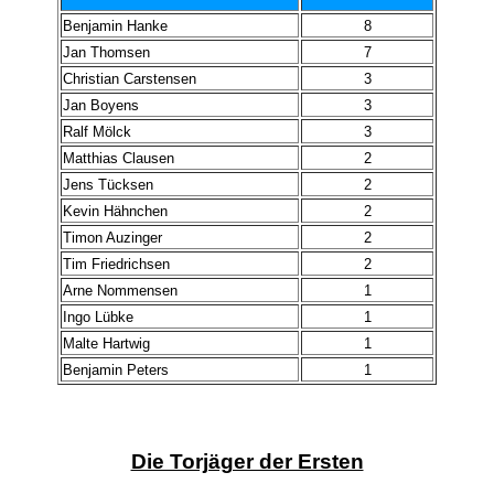
Benjamin Hanke
8
Jan Thomsen
7
Christian Carstensen
3
Jan Boyens
3
Ralf Mölck
3
Matthias Clausen
2
Jens Tücksen
2
Kevin Hähnchen
2
Timon Auzinger
2
Tim Friedrichsen
2
Arne Nommensen
1
Ingo Lübke
1
Malte Hartwig
1
Benjamin Peters
1
Die Torjäger der Ersten